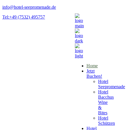
info@hotel-seepromenade.de
Tel:+49 (7532) 495757
Home
Jetzt
Buchen!
Hotel
Seepromenade
Hotel
Bacchus
Wine
&
Bites
Hotel
Schützen
Hotel