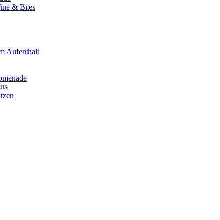
ine & Bites
m Aufenthalt
romenade
hus
ützen