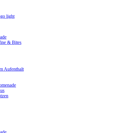
ade
ine & Bites
m Aufenthalt
romenade
hus
ützen
ade