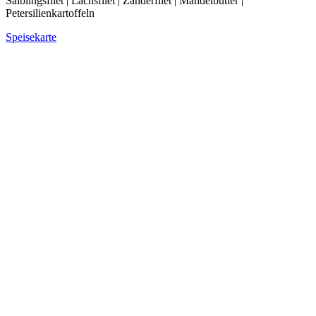
Saiblingsfilet | Lachsfilet | Zanderfilet | Mandelbutter |
Petersilienkartoffeln
Speisekarte