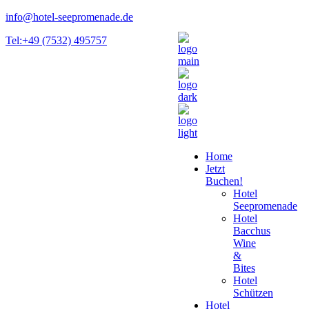
info@hotel-seepromenade.de
Tel:+49 (7532) 495757
Home
Jetzt
Buchen!
Hotel
Seepromenade
Hotel
Bacchus
Wine
&
Bites
Hotel
Schützen
Hotel